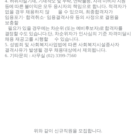
4.
허위사실기재
,
기재착오 및 누락
,
연락불능
,
자격 미비자 지원
등에 따른 불이익은
모두 응시자의 책임으로 합니다
.
적격자가
없을 경우 채용하지 않 을 수 있으며
,
최종합격자가
임용포기
·
합격취소
·
임용결격사유 등의 사정으로 결원을
보충할
필요가 있을 경우에는 차순위
(
또는 예비후보자
)
로 합격자를
결정할 수도 있습니다
.
단
,
차순위자가 인사심의 기준 자격미달시
채용 재공고를 시행할 수 있습니다
.
5.
성범죄 및 사회복지사업법에 따른 사회복지시설종사자
결격사유가 발생될 경우
채용대상에서 제외됩니다
.
6.
기타문의
:
사무실
(02) 3399-7560
위와 같이 신규직원을 모집합니다
.