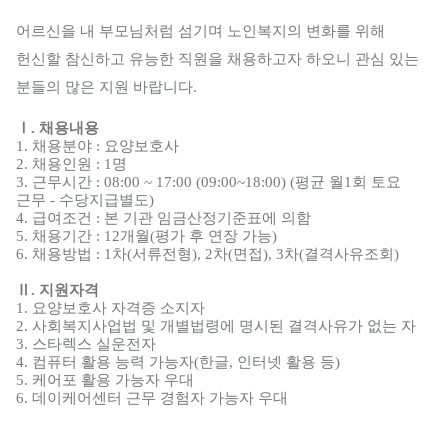
어르신을 내 부모님처럼 섬기며 노인복지의 변화를 위해
헌신할 참신하고 유능한 직원을 채용하고자 하오니 관심 있는
분들의 많은 지원 바랍니다
.
Ⅰ
.
채용내용
1.
채용분야
:
요양보호사
2.
채용인원
: 1
명
3.
근무시간
: 08:00 ~ 17:00 (09:00~18:00) (
평균 월
1
회 토요
근무
-
수당지급별도
)
4.
급여조건
:
본 기관 임금산정기준표에 의함
5.
채용기간
: 12
개월
(
평가 후 연장 가능
)
6.
채용방법
: 1
차
(
서류전형
), 2
차
(
면접
), 3
차
(
결격사유조회
)
Ⅱ
.
지원자격
1.
요양보호사 자격증 소지자
2.
사회복지사업법 및 개별법령에 명시된 결격사유가 없는 자
3.
스타렉스 실운전자
4.
컴퓨터 활용 능력 가능자
(
한글
,
인터넷 활용 등
)
5.
케어포 활용 가능자 우대
6.
데이케어센터 근무 경험자 가능자 우대