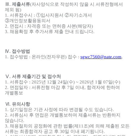
Ⅲ
.
제출서류
(
자사양식으로 작성하지 않을 시 서류전형에서
제외 됨
)
1.
서류접수시
:
①
입사지원서
②
자기소개서
③
개인정보활용동의서
2.
면접시
:
자격증 또는 면허증 사본
(
해당자
)
3.
채용확정 후 추가서류 제출 안내 드립니다
.
Ⅳ
.
접수방법
1.
접수방법
:
온라인
(
전자우편
)
접수
:
sgwc7560@nate.com
,
Ⅴ
.
서류 제출기간 및 접수처
1.
서류접수
: 2025
년
12
월
24
일
(
수
) ~ 2026
년
1
월
07
일
(
수
)
2.
면접일자
:
서류전형 마감 후
7
일 이내
,
합격자에 한하여
개별통보
Ⅵ
.
유의사항
1. 상기일정은 기관 사정에 따라 변경될 수도 있습니다
.
2.
서류심사 후 면접은 개별통보하며 제출서류는 반환하지
않습니다
.
3.
채용절차의 공정화에 관한 법률
(
제
11
조
)
에 의해 제출된 모든
서류는 최종합격자 공고 후
30
일 이내 폐기됩니다
.