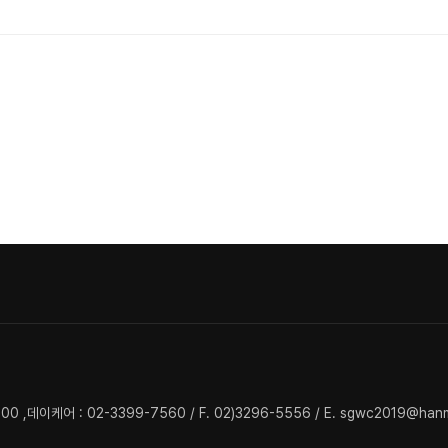
0 ,데이케어 : 02-3399-7560 / F. 02)3296-5556 / E. sgwc2019@hanm