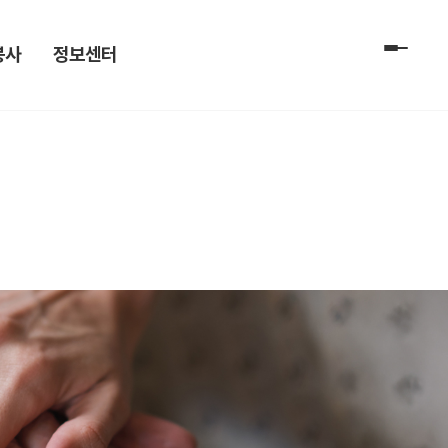
봉사
정보센터
전체 메
 신청
공지사항[전문요양]
 및 신청
공지사항[데이케어]
자료실
채용공고