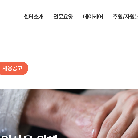
센터소개
전문요양
데이케어
후원/자원
인사말
입소안내&신청
미션&비전
후원안내 및
미션&비전
대기자명단
이용안내
자원봉사안내
시설현황
서비스안내
서비스안내
채용공고
법인소개
특화프로그램
특화프로그램
연혁
포토갤러리
포토갤러리
조직도
가정통신문
데이케어하루
오시는 길
요양원하루