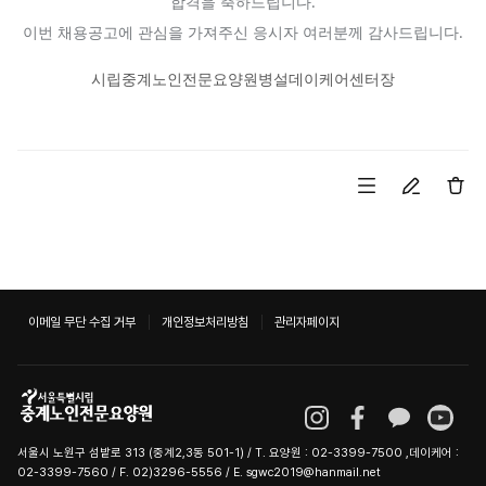
.
합격을 축하드립니다
.
이번 채용공고에 관심을 가져주신 응시자 여러분께 감사드립니다
시립중계노인전문요양원병설데이케어센터장
이메일 무단 수집 거부
개인정보처리방침
관리자페이지
서울시 노원구 섬밭로 313 (중계2,3동 501-1) / T. 요양원 : 02-3399-7500 ,데이케어 :
02-3399-7560 / F. 02)3296-5556 / E. sgwc2019@hanmail.net