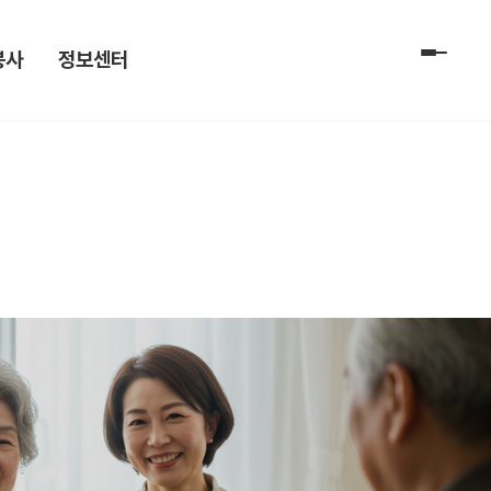
봉사
정보센터
전체 메
 신청
공지사항[전문요양]
 및 신청
공지사항[데이케어]
자료실
채용공고