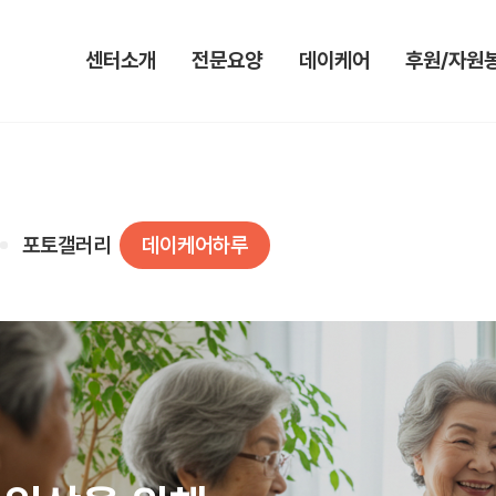
센터소개
전문요양
데이케어
후원/자원
인사말
입소안내&신청
미션&비전
후원안내 및
미션&비전
대기자명단
이용안내
자원봉사안내
시설현황
서비스안내
서비스안내
포토갤러리
데이케어하루
법인소개
특화프로그램
특화프로그램
연혁
포토갤러리
포토갤러리
조직도
가정통신문
데이케어하루
오시는 길
요양원하루