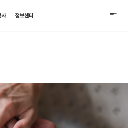
봉사
정보센터
전체 메
 신청
공지사항[전문요양]
 및 신청
공지사항[데이케어]
자료실
채용공고