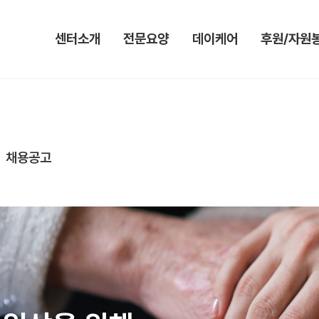
센터소개
전문요양
데이케어
후원/자원
인사말
입소안내&신청
미션&비전
후원안내 및
미션&비전
대기자명단
이용안내
자원봉사안내
시설현황
서비스안내
서비스안내
채용공고
법인소개
특화프로그램
특화프로그램
연혁
포토갤러리
포토갤러리
조직도
가정통신문
데이케어하루
오시는 길
요양원하루